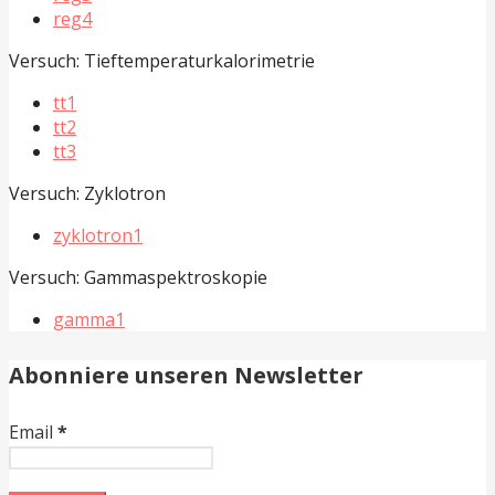
reg4
Versuch: Tieftemperaturkalorimetrie
tt1
tt2
tt3
Versuch: Zyklotron
zyklotron1
Versuch: Gammaspektroskopie
gamma1
Abonniere unseren Newsletter
Email
*