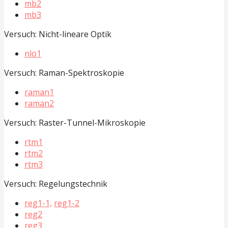
mb2
mb3
Versuch: Nicht-lineare Optik
nlo1
Versuch: Raman-Spektroskopie
raman1
raman2
Versuch: Raster-Tunnel-Mikroskopie
rtm1
rtm2
rtm3
Versuch: Regelungstechnik
reg1-1,
reg1-2
reg2
reg3