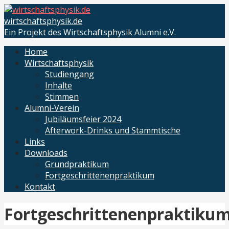
Zum
Inhalt
wirtschaftsphysik.de
springen
Ein Projekt des Wirtschaftsphysik Alumni e.V.
Home
Wirtschaftsphysik
Studiengang
Inhalte
Stimmen
Alumni-Verein
Jubiläumsfeier 2024
Afterwork-Drinks und Stammtische
Links
Downloads
Grundpraktikum
Fortgeschrittenenpraktikum
Kontakt
Fortgeschrittenenpraktiku